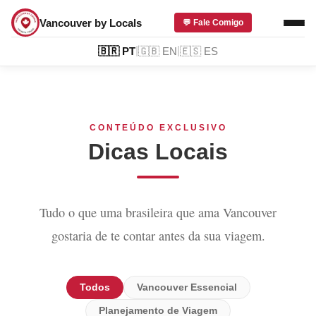
Vancouver by Locals
💬 Fale Comigo
|
|
🇧🇷
PT
🇬🇧
EN
🇪🇸
ES
CONTEÚDO EXCLUSIVO
Dicas Locais
Tudo o que uma brasileira que ama Vancouver
gostaria de te contar antes da sua viagem.
Todos
Vancouver Essencial
Planejamento de Viagem