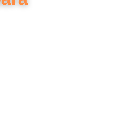
0 países — e
eixa eu te
25