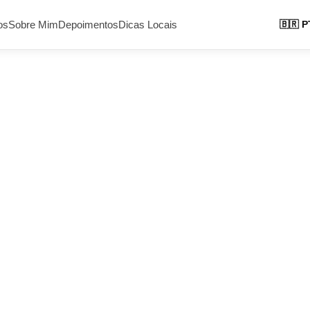
os
Sobre Mim
Depoimentos
Dicas Locais
🇧🇷 P