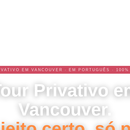
RIVATIVO EM VANCOUVER · EM PORTUGUÊS · 100%
our Privativo 
Vancouver.
jeito certo, só 