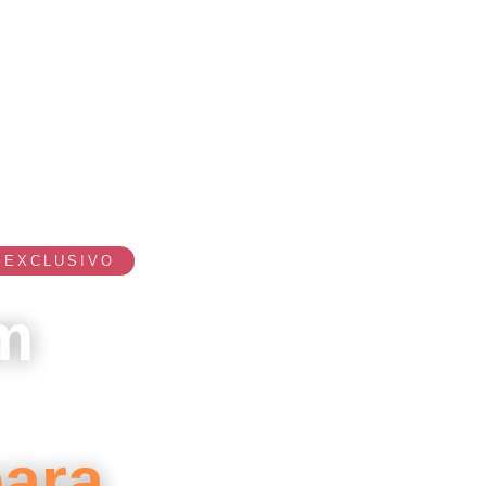
 EXCLUSIVO
em
para