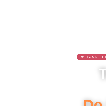
🍁 TOUR P
T
Do 