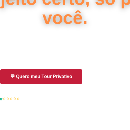
você.
ira, moro em Vancouver há 15 anos, já viajei para mais de 5
mente o que separa um tour inesquecível de um tour comum. D
mostrar a minha cidade.
💬 Quero meu Tour Privativo
Ver os Tours
⭐⭐⭐⭐⭐
+100 avaliações no TripAdvisor · Traveler's Choice 20