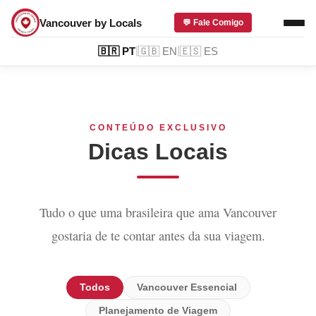
Vancouver by Locals
💬 Fale Comigo
|
|
🇧🇷
PT
🇬🇧
EN
🇪🇸
ES
CONTEÚDO EXCLUSIVO
Dicas Locais
Tudo o que uma brasileira que ama Vancouver
gostaria de te contar antes da sua viagem.
Todos
Vancouver Essencial
Planejamento de Viagem