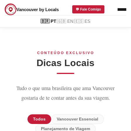
Vancouver by Locals
💬 Fale Comigo
|
|
🇧🇷
PT
🇬🇧
EN
🇪🇸
ES
CONTEÚDO EXCLUSIVO
Dicas Locais
Tudo o que uma brasileira que ama Vancouver
gostaria de te contar antes da sua viagem.
Todos
Vancouver Essencial
Planejamento de Viagem