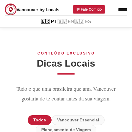
Vancouver by Locals
💬 Fale Comigo
|
|
🇧🇷
PT
🇬🇧
EN
🇪🇸
ES
CONTEÚDO EXCLUSIVO
Dicas Locais
Tudo o que uma brasileira que ama Vancouver
gostaria de te contar antes da sua viagem.
Todos
Vancouver Essencial
Planejamento de Viagem