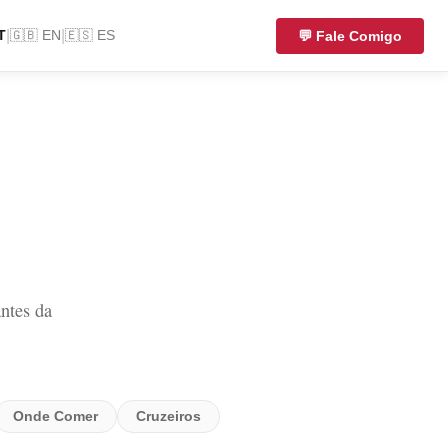
|
|
💬 Fale Comigo
T
🇬🇧
EN
🇪🇸
ES
ntes da
Onde Comer
Cruzeiros