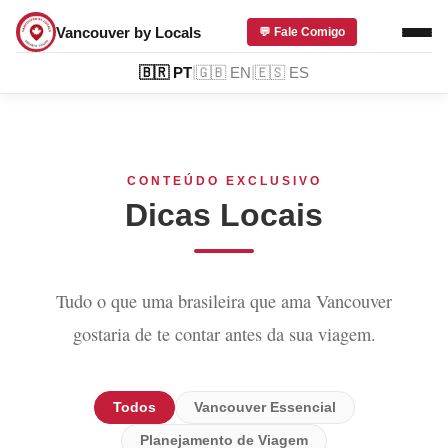
Vancouver by Locals
💬 Fale Comigo
|
|
🇧🇷
PT
🇬🇧
EN
🇪🇸
ES
CONTEÚDO EXCLUSIVO
Dicas Locais
Tudo o que uma brasileira que ama Vancouver
gostaria de te contar antes da sua viagem.
Todos
Vancouver Essencial
Planejamento de Viagem